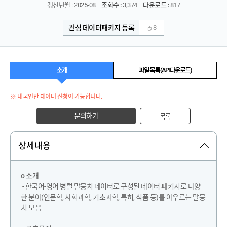
갱신년월 : 2025-08
조회수 :
3,374
다운로드 :
817
관심 데이터패키지 등록
8
소개
파일 목록 (API 다운로드)
※ 내국인만 데이터 신청이 가능합니다.
문의하기
목록
상세내용
o 소개
- 한국어-영어 병럴 말뭉치 데이터로 구성된 데이터 패키지로 다양
한 분야(인문학, 사회과학, 기초과학, 특허, 식품 등)를 아우르는 말뭉
치 모음