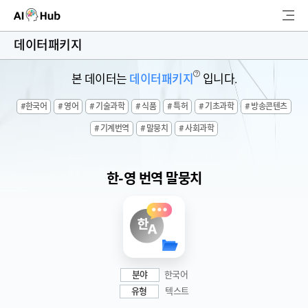
AI-Hub
데이터패키지
로그인
회원가입
?
본 데이터는
데이터패키지
입니다.
검
#한국어
# 영어
# 기술과학
# 식품
# 특허
# 기초과학
# 방송콘텐츠
색
# 기계번역
# 말뭉치
# 사회과학
AI 데이터찾기
AI 허브소개
한-영 번역 말뭉치
리더보드
커뮤니티
AI 개발지원
분야
한국어
유형
텍스트
고객지원