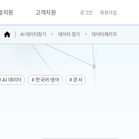
개발지원
고객지원
로그인
회원가입
홈
AI 데이터찾기
데이터 찾기
데이터패키지
거래소
문의하기
자주찾는질문
민원접수
AI데이터등록신청
# AI 데이터
# 한국어-영어
# 문서
성과조사