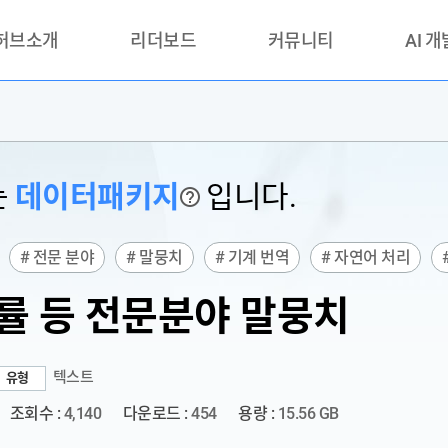
 허브소개
리더보드
커뮤니티
AI 
란?
리더보드(시범운영)
공지사항
AI데이터 
란?
활용성과 우수사례
책
품질가이드
는
데이터패키지
입니다.
?
안내
# 전문 분야
# 말뭉치
# 기계 번역
# 자연어 처리
법률 등 전문분야 말뭉치
텍스트
유형
조회수 :
4,140
다운로드 :
454
용량 :
15.56 GB