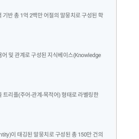
적 기반 총 1억 2백만 어절의 말뭉치로 구성된 학
어 및 관계로 구성된 지식베이스(Knowledge
 트리플(주어-관계-목적어) 형태로 라벨링한
ntity)이 태깅된 말뭉치로 구성된 총 150만 건의