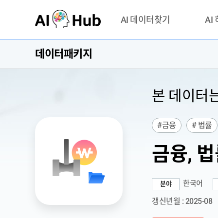
AI-Hub
AI 데이터찾기
AI
데이터패키지
데이터 찾기
AI 허브
기관 제공 데이터
안심존이
AI 허브 오픈 API
이용정
본 데이터
연락처 
#금융
# 법률
# 특화 데이터
금융, 
한국어
분야
갱신년월 : 2025-08