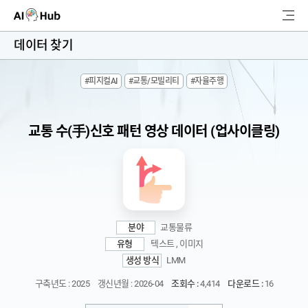
AI-Hub
데이터 찾기
로그인
회원가입
#피지컬AI
#교통/모빌리티
#자율주행
검
색
교통 수(手)신호 패턴 영상 데이터 (업사이클링)
AI 데이터찾기
AI 허브소개
리더보드
분야
교통물류
커뮤니티
유형
텍스트 , 이미지
생성 방식
LMM
AI 개발지원
구축년도 : 2025
갱신년월 : 2026-04
조회수 :
4,414
다운로드 :
16
고객지원