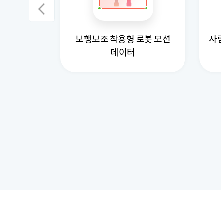
 파지-조작
보행보조 착용형 로봇 모션
사
터
데이터