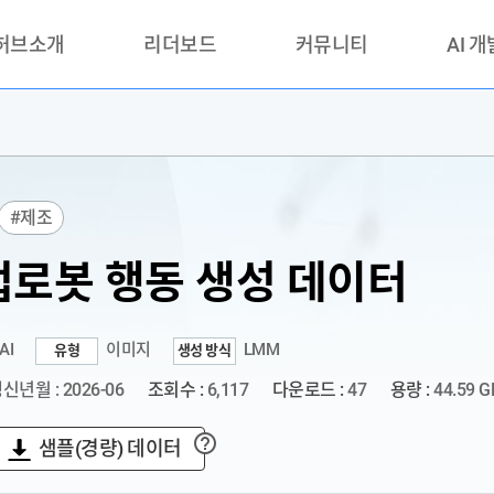
 허브소개
리더보드
커뮤니티
AI 
란?
리더보드(시범운영)
공지사항
AI데이터 
란?
활용성과 우수사례
책
품질가이드
#제조
안내
로봇 행동 생성 데이터
AI
이미지
LMM
유형
생성 방식
신년월 : 2026-06
조회수 :
6,117
다운로드 :
47
용량 :
44.59 G
샘플(경량) 데이터
?