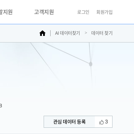
개발지원
고객지원
로그인
회원가입
홈
AI 데이터찾기
데이터 찾기
거래소
문의하기
자주찾는질문
민원접수
AI데이터등록신청
성과조사
B
3
관심 데이터 등록