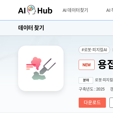
AI-Hub
AI 데이터찾기
AI
데이터 찾기
데이터 찾기
AI 허브
기관 제공 데이터
안심존이
AI 허브 오픈 API
이용정
#로봇·피지컬AI
연락처 
용접
NEW
로봇·피지컬
분야
구축년도 : 2025
갱
다운로드