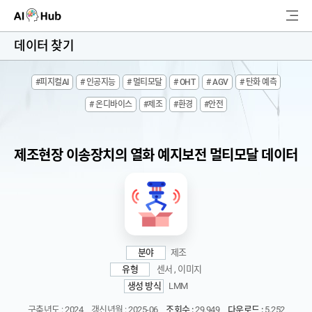
AI-Hub
데이터 찾기
로그인
회원가입
#피지컬AI
# 인공지능
# 멀티모달
# OHT
# AGV
# 탄화 예측
검
# 온디바이스
#제조
#환경
#안전
색
AI 데이터찾기
제조현장 이송장치의 열화 예지보전 멀티모달 데이터
AI 허브소개
리더보드
커뮤니티
분야
제조
유형
센서 , 이미지
AI 개발지원
생성 방식
LMM
고객지원
구축년도 : 2024
갱신년월 : 2025-06
조회수 :
29,949
다운로드 :
5,252