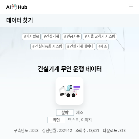
AI-Hub
데이터 찾기
로그인
회원가입
#피지컬AI
#건설기계
# 인공지능
# 자율 굴착기 시스템
검
# 건설자동화 시스템
# 건설기계 데이터
#제조
색
AI 데이터찾기
건설기계 무인 운행 데이터
AI 허브소개
리더보드
커뮤니티
분야
제조
유형
텍스트 , 이미지
AI 개발지원
구축년도 : 2023
갱신년월 : 2024-12
조회수 :
13,621
다운로드 :
313
고객지원