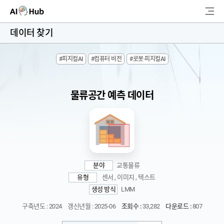
AI-Hub
데이터 찾기
로그인
회원가입
#피지컬AI
#컴퓨터 비전
#로봇·피지컬AI
검
색
물류공간 예측 데이터
AI 데이터찾기
AI 허브소개
리더보드
분야
교통물류
커뮤니티
유형
센서 , 이미지 , 텍스트
생성 방식
LMM
AI 개발지원
구축년도 : 2024
갱신년월 : 2025-06
조회수 :
33,282
다운로드 :
807
고객지원