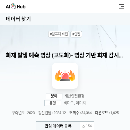
AI-Hub
데이터 찾기
로그인
회원가입
#컴퓨터 비전
#안전
검
색
화재 발생 예측 영상 (고도화)- 영상 기반 화재 감시 및 발생 위치 탐지 데이터
AI 데이터찾기
AI 허브소개
리더보드
분야
재난안전환경
커뮤니티
유형
비디오 , 이미지
구축년도 : 2023
갱신년월 : 2024-12
조회수 :
34,364
다운로드 :
1,625
AI 개발지원
관심 데이터 등록
154
고객지원