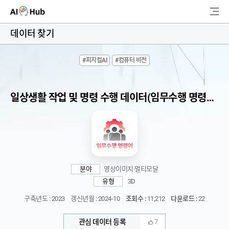
AI-Hub
데이터 찾기
로그인
회원가입
#피지컬AI
#컴퓨터 비전
검
색
일상생활 작업 및 명령 수행 데이터(임무수행 명령어) (2023)
AI 데이터찾기
AI 허브소개
리더보드
분야
영상이미지·멀티모달
커뮤니티
유형
3D
구축년도 : 2023
갱신년월 : 2024-10
조회수 :
11,212
다운로드 :
22
AI 개발지원
관심 데이터 등록
7
고객지원