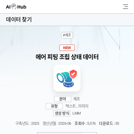
AI-Hub
데이터 찾기
로그인
회원가입
#제조
검
색
NEW
에어 피팅 조립 상태 데이터
AI 데이터찾기
AI 허브소개
리더보드
분야
제조
커뮤니티
유형
텍스트 , 이미지
생성 방식
LMM
AI 개발지원
구축년도 : 2025
갱신년월 : 2026-06
조회수 :
5,576
다운로드 :
35
고객지원