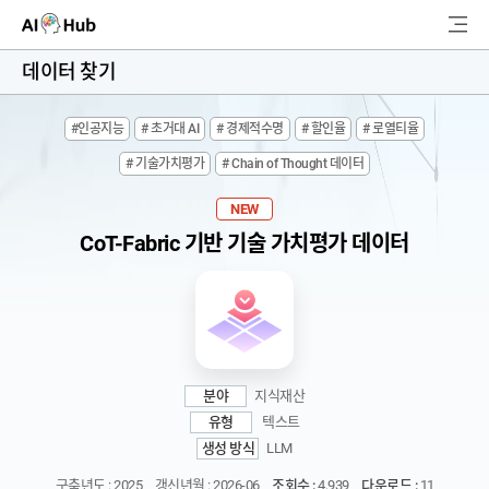
AI-Hub
데이터 찾기
로그인
회원가입
#인공지능
# 초거대 AI
# 경제적수명
# 할인율
# 로열티율
검
# 기술가치평가
# Chain of Thought 데이터
색
AI 데이터찾기
NEW
CoT-Fabric 기반 기술 가치평가 데이터
AI 허브소개
리더보드
커뮤니티
분야
지식재산
유형
텍스트
AI 개발지원
생성 방식
LLM
고객지원
구축년도 : 2025
갱신년월 : 2026-06
조회수 :
4,939
다운로드 :
11