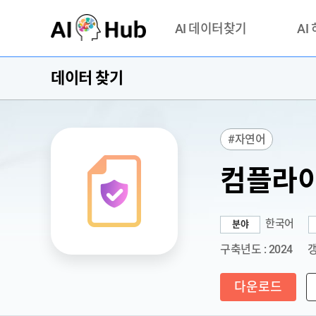
AI-Hub
AI 데이터찾기
AI
데이터 찾기
데이터 찾기
AI 허브
기관 제공 데이터
안심존이
AI 허브 오픈 API
이용정
#자연어
연락처 
컴플라이
한국어
분야
구축년도 : 2024
갱
다운로드