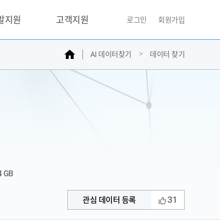
개발지원
고객지원
로그인
회원가입
홈
AI 데이터찾기
데이터 찾기
거래소
문의하기
자주찾는질문
민원접수
AI데이터등록신청
성과조사
4 GB
31
관심 데이터 등록