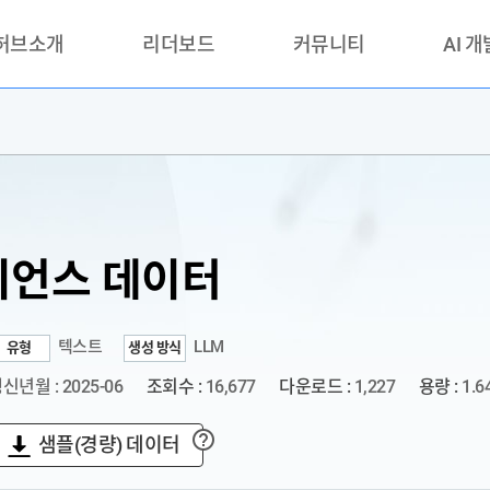
 허브소개
리더보드
커뮤니티
AI 
란?
리더보드(시범운영)
공지사항
AI데이터 
란?
활용성과 우수사례
책
품질가이드
안내
언스 데이터
텍스트
LLM
유형
생성 방식
신년월 : 2025-06
조회수 :
16,677
다운로드 :
1,227
용량 :
1.6
샘플(경량) 데이터
?