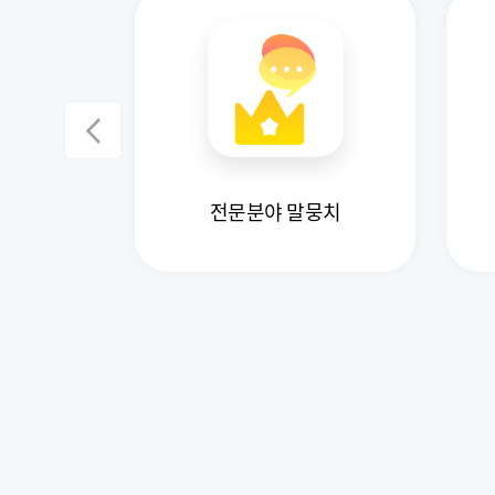
지 데이터
전문분야 말뭉치