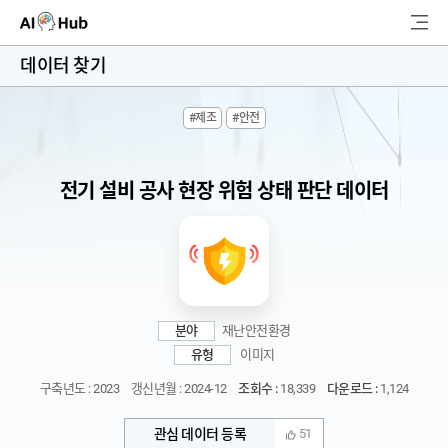
AI-Hub
데이터 찾기
로그인
회원가입
#제조
#안전
검
색
전기 설비 공사 현장 위험 상태 판단 데이터
AI 데이터찾기
AI 허브소개
리더보드
분야
재난안전환경
커뮤니티
유형
이미지
구축년도 : 2023
갱신년월 : 2024-12
조회수 :
18,339
다운로드 :
1,124
AI 개발지원
관심 데이터 등록
51
고객지원