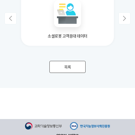
소셜로봇 고객응대 데이터
단계
목록