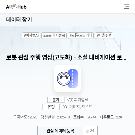
AI-Hub
데이터 찾기
로그인
회원가입
#피지컬AI
#로봇·피지컬AI
#교통/모빌리티
#자율주행
검
색
로봇 관점 주행 영상(고도화) - 소셜 내비게이션 로봇 주행
AI 데이터찾기
AI 허브소개
리더보드
분야
로봇·피지컬AI
커뮤니티
유형
3D , 이미지 , 텍스트
구축년도 : 2023
갱신년월 : 2025-10
조회수 :
19,744
다운로드 :
228
AI 개발지원
관심 데이터 등록
34
고객지원