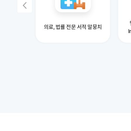
계 데이터
의료, 법률 전문 서적 말뭉치
I