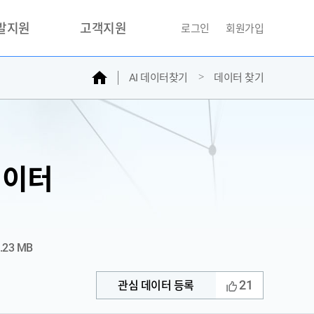
개발지원
고객지원
로그인
회원가입
홈
AI 데이터찾기
데이터 찾기
거래소
문의하기
자주찾는질문
민원접수
AI데이터등록신청
데이터
성과조사
.23 MB
21
관심 데이터 등록