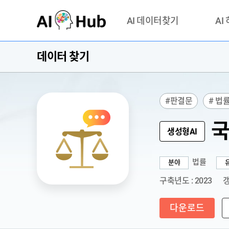
AI-Hub
AI 데이터찾기
AI
데이터 찾기
데이터 찾기
AI 허브
기관 제공 데이터
안심존이
AI 허브 오픈 API
이용정
#판결문
# 법
연락처 
국
생성형AI
법률
분야
구축년도 : 2023
갱
다운로드