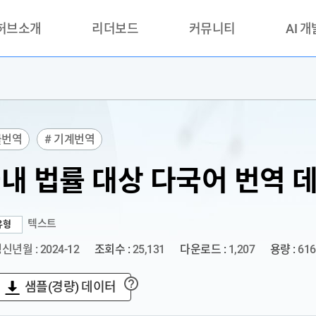
 허브소개
리더보드
커뮤니티
AI 
란?
리더보드(시범운영)
공지사항
AI데이터 
란?
활용성과 우수사례
책
품질가이드
률번역
# 기계번역
안내
내 법률 대상 다국어 번역 
텍스트
유형
신년월 : 2024-12
조회수 :
25,131
다운로드 :
1,207
용량 :
616
샘플(경량) 데이터
?