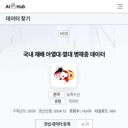
AI-Hub
데이터 찾기
로그인
회원가입
#농업
검
색
국내 재배 아열대·열대 병해충 데이터
AI 데이터찾기
AI 허브소개
리더보드
분야
농축수산
커뮤니티
유형
이미지
구축년도 : 2023
갱신년월 : 2024-12
조회수 :
14,605
다운로드 :
669
AI 개발지원
관심 데이터 등록
29
고객지원