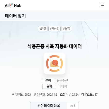
AI-Hub
데이터 찾기
로그인
회원가입
#환경
#축산업
#농업
검
색
식용곤충 사육 자동화 데이터
AI 데이터찾기
AI 허브소개
리더보드
분야
농축수산
커뮤니티
유형
이미지
구축년도 : 2023
갱신년월 : 2024-12
조회수 :
10,124
다운로드 :
87
AI 개발지원
관심 데이터 등록
8
고객지원