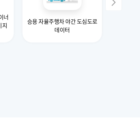
이너
특이 도
승용 자율주행차 야간 도심도로
미지
(고도화) -
데이터