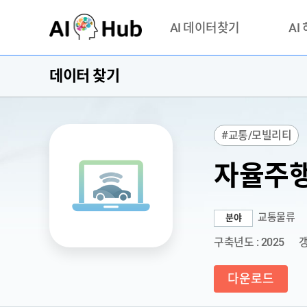
AI-Hub
AI 데이터찾기
AI
데이터 찾기
데이터 찾기
AI 허브
기관 제공 데이터
안심존이
AI 허브 오픈 API
이용정
#교통/모빌리티
연락처 
자율주행
교통물류
분야
구축년도 : 2025
갱
다운로드