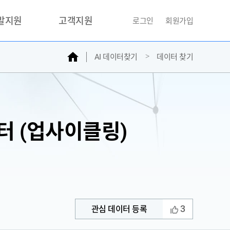
개발지원
고객지원
로그인
회원가입
홈
AI 데이터찾기
데이터 찾기
거래소
문의하기
자주찾는질문
민원접수
AI데이터등록신청
터 (업사이클링)
성과조사
3
관심 데이터 등록