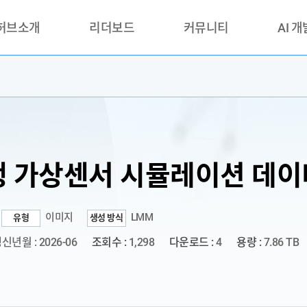
 허브소개
리더보드
커뮤니티
AI 
란?
리더보드(시범운영)
공지사항
AI데이터 
란?
활용성과 우수사례
책
품질가이드
안내
 가상센서 시뮬레이션 데이
이미지
LMM
유형
생성 방식
신년월 : 2026-06
조회수 :
1,298
다운로드 :
4
용량 :
7.86 TB