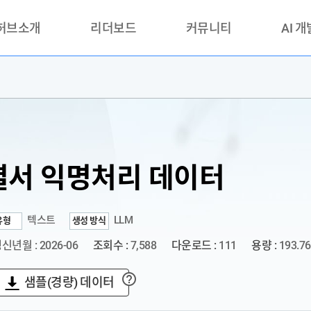
 허브소개
리더보드
커뮤니티
AI 
란?
리더보드(시범운영)
공지사항
AI데이터 
란?
활용성과 우수사례
책
품질가이드
안내
서 익명처리 데이터
텍스트
LLM
유형
생성 방식
신년월 : 2026-06
조회수 :
7,588
다운로드 :
111
용량 :
193.7
샘플(경량) 데이터
?