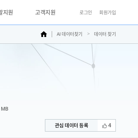
개발지원
고객지원
로그인
회원가입
홈
AI 데이터찾기
데이터 찾기
거래소
문의하기
자주찾는질문
민원접수
AI데이터등록신청
성과조사
6 MB
4
관심 데이터 등록