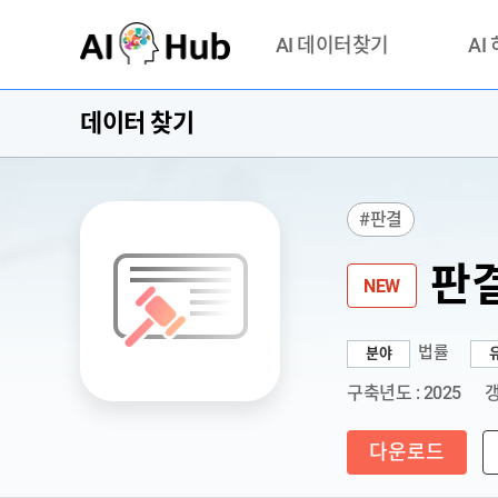
AI-Hub
AI 데이터찾기
AI
데이터 찾기
데이터 찾기
AI 허브
기관 제공 데이터
안심존이
AI 허브 오픈 API
이용정
#판결
연락처 
판결
NEW
법률
분야
구축년도 : 2025
갱
다운로드