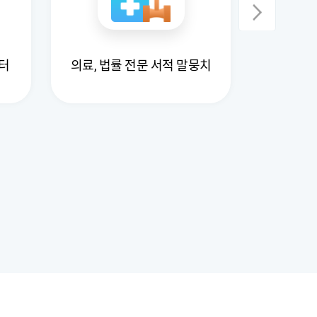
국내 법
터
의료, 법률 전문 서적 말뭉치