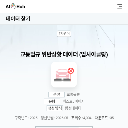
AI-Hub
데이터 찾기
로그인
회원가입
#자연어
검
색
교통법규 위반상황 데이터 (업사이클링)
AI 데이터찾기
AI 허브소개
리더보드
분야
교통물류
커뮤니티
유형
텍스트 , 이미지
생성 방식
합성데이터
AI 개발지원
구축년도 : 2025
갱신년월 : 2026-05
조회수 :
4,004
다운로드 :
35
고객지원