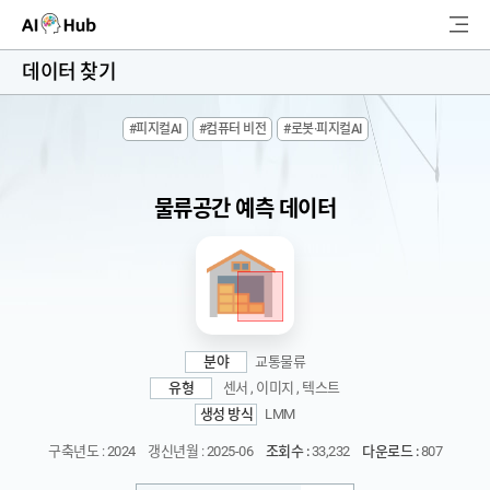
AI-Hub
데이터 찾기
로그인
회원가입
#피지컬AI
#컴퓨터 비전
#로봇·피지컬AI
검
색
물류공간 예측 데이터
AI 데이터찾기
AI 허브소개
리더보드
분야
교통물류
커뮤니티
유형
센서 , 이미지 , 텍스트
생성 방식
LMM
AI 개발지원
구축년도 : 2024
갱신년월 : 2025-06
조회수 :
33,232
다운로드 :
807
고객지원