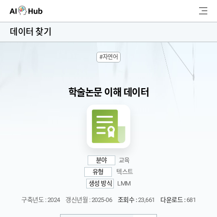
AI-Hub
데이터 찾기
로그인
회원가입
#자연어
검
색
학술논문 이해 데이터
AI 데이터찾기
AI 허브소개
리더보드
분야
교육
커뮤니티
유형
텍스트
생성 방식
LMM
AI 개발지원
구축년도 : 2024
갱신년월 : 2025-06
조회수 :
23,661
다운로드 :
681
고객지원