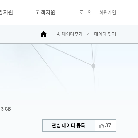
개발지원
고객지원
로그인
회원가입
홈
AI 데이터찾기
데이터 찾기
거래소
문의하기
자주찾는질문
민원접수
AI데이터등록신청
성과조사
13 GB
37
관심 데이터 등록