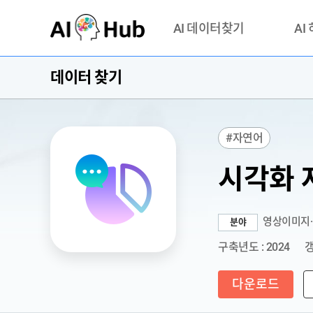
AI-Hub
AI 데이터찾기
AI
데이터 찾기
데이터 찾기
AI 허브
기관 제공 데이터
안심존이
AI 허브 오픈 API
이용정
#자연어
연락처 
시각화 
영상이미지
분야
구축년도 : 2024
갱
다운로드