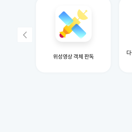
사 영상 기반
다
자동 판독
위성영상 객체 판독