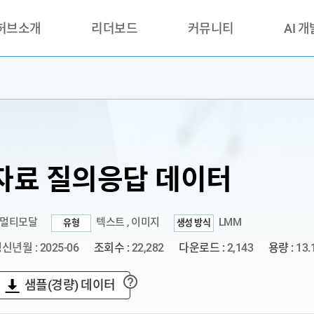
 허브소개
리더보드
커뮤니티
AI 
란?
리더보드(시범운영)
공지사항
AI데이터 
란?
활용성과 우수사례
책
품질가이드
안내
자료 질의응답 데이터
·멀티모달
텍스트 , 이미지
LMM
유형
생성 방식
신년월 : 2025-06
조회수 :
22,282
다운로드 :
2,143
용량 :
13.
샘플(경량) 데이터
?