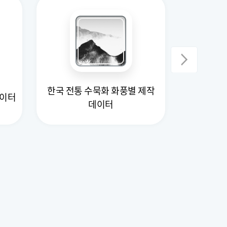
한국 전통 수묵화 화풍별 제작
미디어 
데이터
데이터