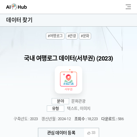
AI-Hub
데이터 찾기
로그인
회원가입
#여행로그
#관광
#문화
검
색
국내 여행로그 데이터(서부권) (2023)
AI 데이터찾기
AI 허브소개
리더보드
분야
문화관광
커뮤니티
유형
텍스트 , 이미지
구축년도 : 2023
갱신년월 : 2024-12
조회수 :
18,223
다운로드 :
586
AI 개발지원
관심 데이터 등록
33
고객지원