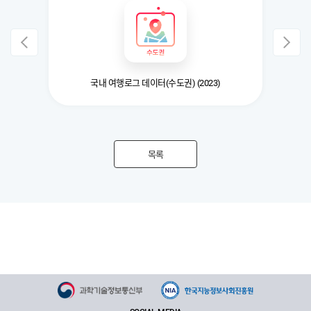
국내 여행로그 데이터(수도권) (2023)
메
목록