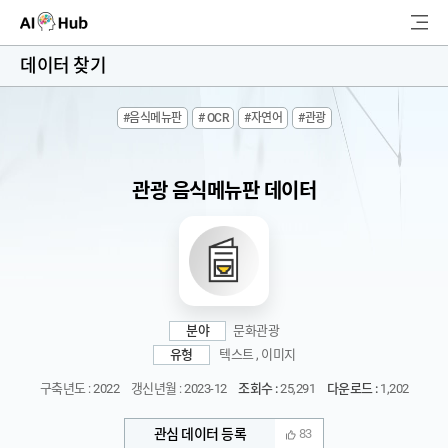
AI-Hub
데이터 찾기
로그인
회원가입
#음식메뉴판
# OCR
#자연어
#관광
검
색
관광 음식메뉴판 데이터
AI 데이터찾기
AI 허브소개
리더보드
분야
문화관광
커뮤니티
유형
텍스트 , 이미지
구축년도 : 2022
갱신년월 : 2023-12
조회수 :
25,291
다운로드 :
1,202
AI 개발지원
관심 데이터 등록
83
고객지원