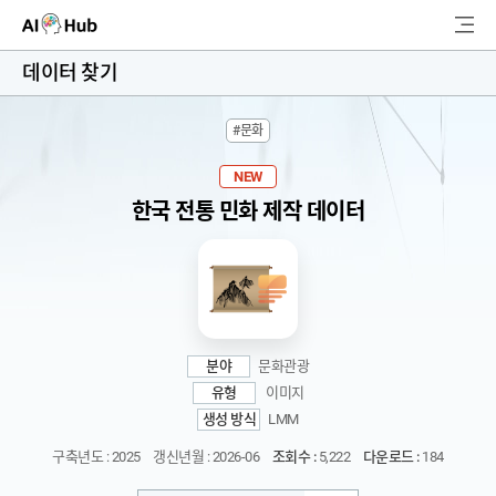
AI-Hub
데이터 찾기
로그인
회원가입
#문화
검
색
NEW
한국 전통 민화 제작 데이터
AI 데이터찾기
AI 허브소개
리더보드
분야
문화관광
커뮤니티
유형
이미지
생성 방식
LMM
AI 개발지원
구축년도 : 2025
갱신년월 : 2026-06
조회수 :
5,222
다운로드 :
184
고객지원