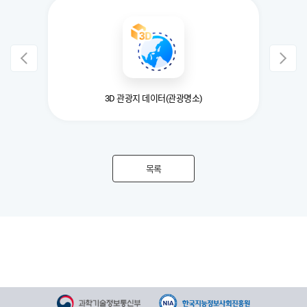
)
3D 관광지 데이터(관광명소)
목록