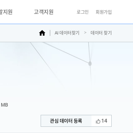
개발지원
고객지원
로그인
회원가입
홈
AI 데이터찾기
데이터 찾기
거래소
문의하기
자주찾는질문
민원접수
AI데이터등록신청
성과조사
4 MB
14
관심 데이터 등록