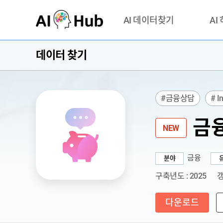
AI-Hub
AI 데이터찾기
AI
데이터 찾기
데이터 찾기
AI 허브
기관 제공 데이터
안심존이
AI 허브 오픈 API
이용정
#금융상담
# I
연락처 
금융
NEW
금융
분야
구축년도 : 2025
갱
다운로드