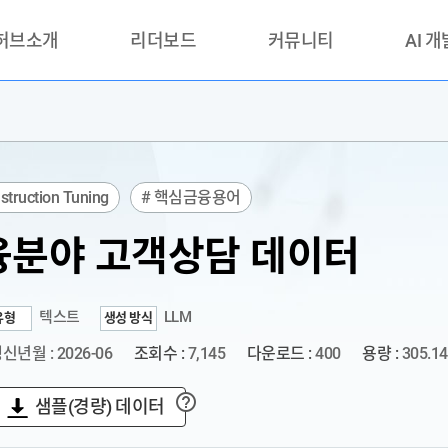
 허브소개
리더보드
커뮤니티
AI 
란?
리더보드(시범운영)
공지사항
AI데이터 
란?
활용성과 우수사례
책
품질가이드
nstruction Tuning
# 핵심금융용어
안내
분야 고객상담 데이터
텍스트
LLM
유형
생성 방식
신년월 : 2026-06
조회수 :
7,145
다운로드 :
400
용량 :
305.1
샘플(경량) 데이터
?