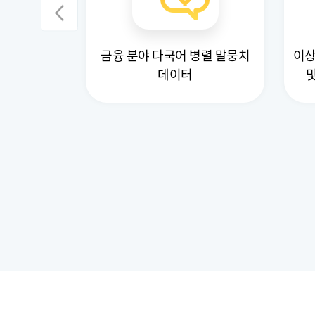
금융 분야 다국어 병렬 말뭉치
이상
 및 물류)
데이터