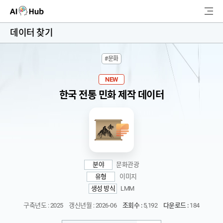
AI-Hub
데이터 찾기
로그인
회원가입
#문화
검
색
NEW
한국 전통 민화 제작 데이터
AI 데이터찾기
AI 허브소개
리더보드
분야
문화관광
커뮤니티
유형
이미지
생성 방식
LMM
AI 개발지원
구축년도 : 2025
갱신년월 : 2026-06
조회수 :
5,192
다운로드 :
184
고객지원