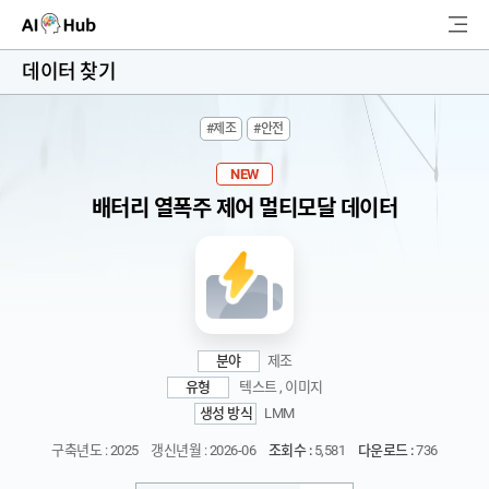
AI-Hub
데이터 찾기
로그인
회원가입
#제조
#안전
검
색
NEW
배터리 열폭주 제어 멀티모달 데이터
AI 데이터찾기
AI 허브소개
리더보드
분야
제조
커뮤니티
유형
텍스트 , 이미지
생성 방식
LMM
AI 개발지원
구축년도 : 2025
갱신년월 : 2026-06
조회수 :
5,581
다운로드 :
736
고객지원