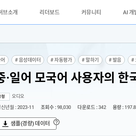
 허브소개
리더보드
커뮤니티
AI 
란?
리더보드(시범운영)
공지사항
AI데이터 
란?
활용성과 우수사례
책
품질가이드
국어
# 음성데이터
# 자동평가
# 말하기
# 발음
#
안내
교육
# 평가
중·일어 모국어 사용자의 한
오디오
유형
신년월 : 2023-11
조회수 :
98,030
다운로드 :
342
용량 :
197.
샘플(경량) 데이터
?