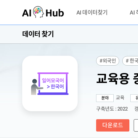
AI-Hub
AI 데이터찾기
AI
데이터 찾기
데이터 찾기
AI 허브
기관 제공 데이터
안심존이
AI 허브 오픈 API
이용정
#외국인
# 한
연락처 
# 발음전사
# 
교육용 
교육
분야
구축년도 : 2022
갱
다운로드