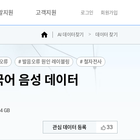
개발지원
고객지원
로그인
회원가입
홈
AI 데이터찾기
데이터 찾기
거래소
문의하기
자주찾는질문
민원접수
 오류
# 발음오류 원인 레이블링
# 철자전사
AI데이터등록신청
국어 음성 데이터
성과조사
84 GB
33
관심 데이터 등록