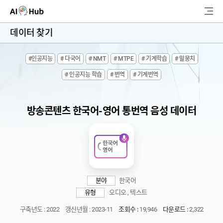
AI-Hub
데이터 찾기
로그인
회원가입
#인공지능
# 다국어
# NMT
# MTPE
# 기계학습
# 말뭉치
검
# 인공지능 학습
# 번역
# 기계번역
색
AI 데이터찾기
방송콘텐츠 한국어-영어 통번역 음성 데이터
AI 허브소개
리더보드
커뮤니티
분야
한국어
유형
오디오 , 텍스트
AI 개발지원
구축년도 : 2022
갱신년월 : 2023-11
조회수 :
19,946
다운로드 :
2,322
고객지원