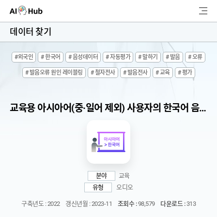
AI-Hub
데이터 찾기
로그인
회원가입
#외국인
# 한국어
# 음성데이터
# 자동평가
# 말하기
# 발음
# 오류
검
# 발음오류 원인 레이블링
# 철자전사
# 발음전사
# 교육
# 평가
색
AI 데이터찾기
교육용 아시아어(중·일어 제외) 사용자의 한국어 음성 데이터
AI 허브소개
리더보드
커뮤니티
분야
교육
유형
오디오
AI 개발지원
구축년도 : 2022
갱신년월 : 2023-11
조회수 :
98,579
다운로드 :
313
고객지원