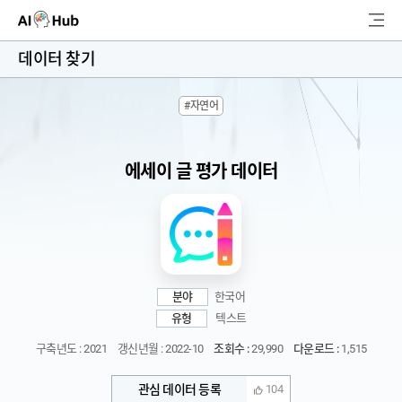
AI-Hub
데이터 찾기
로그인
회원가입
#자연어
검
색
에세이 글 평가 데이터
AI 데이터찾기
AI 허브소개
리더보드
분야
한국어
커뮤니티
유형
텍스트
구축년도 : 2021
갱신년월 : 2022-10
조회수 :
29,990
다운로드 :
1,515
AI 개발지원
관심 데이터 등록
104
고객지원