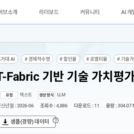
 허브소개
리더보드
커뮤니티
AI 
란?
리더보드(시범운영)
공지사항
AI데이터 
란?
활용성과 우수사례
책
품질가이드
초거대 AI
# 경제적수명
# 할인율
# 로열티율
# 기술
안내
T-Fabric 기반 기술 가치평
텍스트
LLM
유형
생성 방식
신년월 : 2026-06
조회수 :
4,886
다운로드 :
11
용량 :
304.07
샘플(경량) 데이터
?