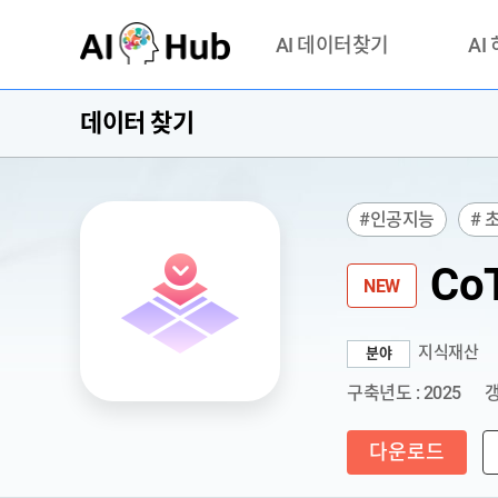
AI-Hub
AI 데이터찾기
AI
데이터 찾기
데이터 찾기
AI 허브
기관 제공 데이터
안심존이
AI 허브 오픈 API
이용정
#인공지능
# 
연락처 
Co
NEW
지식재산
분야
구축년도 : 2025
갱
다운로드