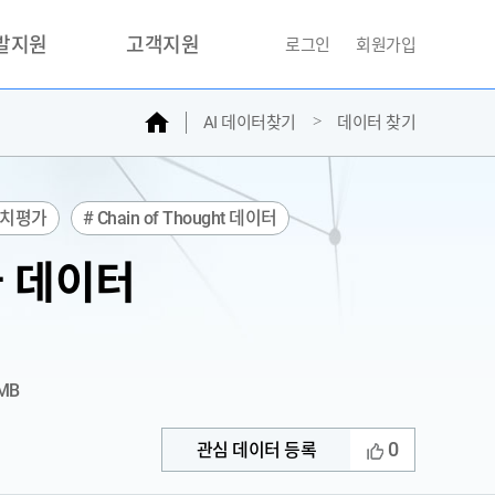
개발지원
고객지원
로그인
회원가입
홈
AI 데이터찾기
데이터 찾기
거래소
문의하기
자주찾는질문
민원접수
가치평가
# Chain of Thought 데이터
AI데이터등록신청
가 데이터
성과조사
 MB
0
관심 데이터 등록