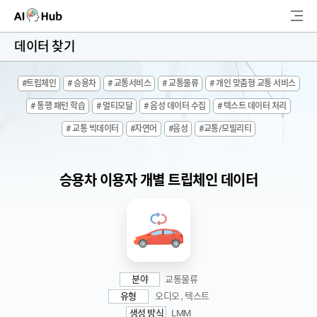
AI-Hub
데이터 찾기
로그인
회원가입
#트립체인
# 승용차
# 교통서비스
# 교통물류
# 개인 맞춤형 교통 서비스
검
# 통행 패턴 학습
# 멀티모달
# 음성 데이터 수집
# 텍스트 데이터 처리
색
# 교통 빅데이터
#자연어
#음성
#교통/모빌리티
AI 데이터찾기
AI 허브소개
승용차 이용자 개별 트립체인 데이터
리더보드
커뮤니티
AI 개발지원
분야
교통물류
유형
오디오 , 텍스트
고객지원
생성 방식
LMM