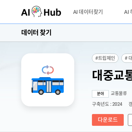
AI-Hub
AI 데이터찾기
AI
데이터 찾기
데이터 찾기
AI 허브
기관 제공 데이터
안심존이
AI 허브 오픈 API
이용정
#트립체인
# 
연락처 
# 멀티모달
#
대중교통
교통물류
분야
구축년도 : 2024
갱
다운로드