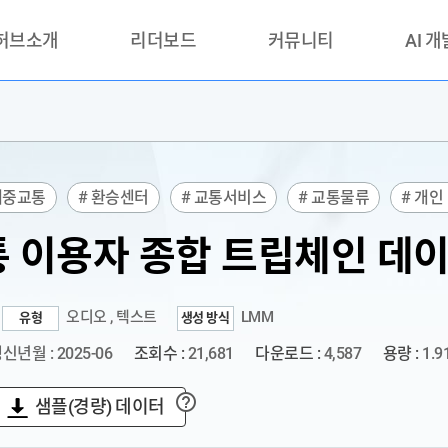
 허브소개
리더보드
커뮤니티
AI 
란?
리더보드(시범운영)
공지사항
AI데이터 
란?
활용성과 우수사례
책
품질가이드
대중교통
# 환승센터
# 교통서비스
# 교통물류
# 개인
안내
 음성 데이터 수집
# 텍스트 데이터 처리
# 교통 빅데이터
 이용자 종합 트립체인 데
오디오 , 텍스트
LMM
유형
생성 방식
신년월 : 2025-06
조회수 :
21,681
다운로드 :
4,587
용량 :
1.9
샘플(경량) 데이터
?