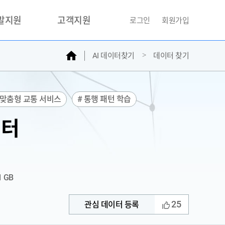
개발지원
고객지원
로그인
회원가입
홈
AI 데이터찾기
데이터 찾기
거래소
문의하기
자주찾는질문
민원접수
 맞춤형 교통 서비스
# 통행 패턴 학습
AI데이터등록신청
#자연어
#음성
#교통/모빌리티
이터
성과조사
1 GB
25
관심 데이터 등록