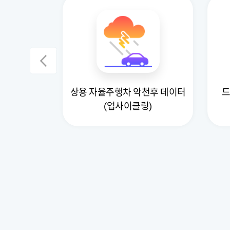
상용 자율주행차 악천후 데이터
드
적 데이터
(업사이클링)