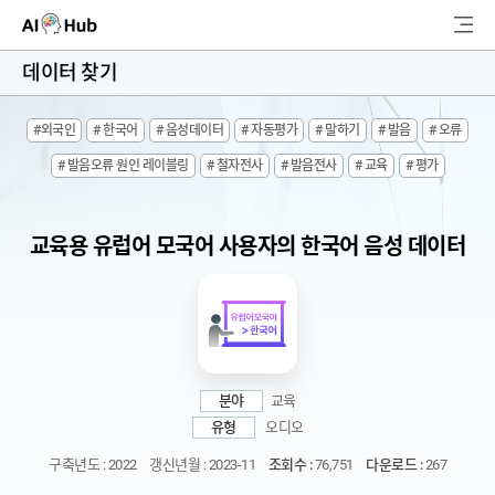
AI-Hub
데이터 찾기
로그인
회원가입
#외국인
# 한국어
# 음성데이터
# 자동평가
# 말하기
# 발음
# 오류
검
# 발음오류 원인 레이블링
# 철자전사
# 발음전사
# 교육
# 평가
색
AI 데이터찾기
교육용 유럽어 모국어 사용자의 한국어 음성 데이터
AI 허브소개
리더보드
커뮤니티
분야
교육
유형
오디오
AI 개발지원
구축년도 : 2022
갱신년월 : 2023-11
조회수 :
76,751
다운로드 :
267
고객지원