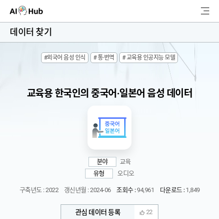
AI-Hub
데이터 찾기
로그인
회원가입
#외국어 음성 인식
# 통·번역
# 교육용 인공지능 모델
검
색
교육용 한국인의 중국어·일본어 음성 데이터
AI 데이터찾기
AI 허브소개
리더보드
분야
교육
커뮤니티
유형
오디오
구축년도 : 2022
갱신년월 : 2024-06
조회수 :
94,961
다운로드 :
1,849
AI 개발지원
관심 데이터 등록
22
고객지원