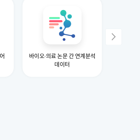
AI허브 데
국어
바이오·의료 논문 간 연계분석
번역앱 구
데이터
신규 말