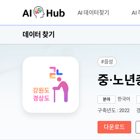
AI-Hub
AI 데이터찾기
AI
데이터 찾기
데이터 찾기
AI 허브
기관 제공 데이터
안심존이
AI 허브 오픈 API
이용정
#음성
연락처 
중·노년
한국어
분야
구축년도 : 2022
갱
다운로드