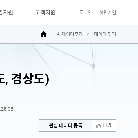
개발지원
고객지원
로그인
회원가입
홈
AI 데이터찾기
데이터 찾기
거래소
문의하기
자주찾는질문
민원접수
AI데이터등록신청
, 경상도)
성과조사
.28 GB
115
관심 데이터 등록