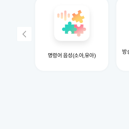
, 채팅)별
방
명령어 음성(소아,유아)
 말뭉치