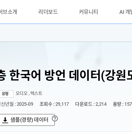
 허브소개
리더보드
커뮤니티
AI 
란?
리더보드(시범운영)
공지사항
AI데이터 
란?
활용성과 우수사례
책
품질가이드
안내
층 한국어 방언 데이터(강원도
오디오 , 텍스트
유형
신년월 : 2025-09
조회수 :
29,117
다운로드 :
2,214
용량 :
157
샘플(경량) 데이터
?