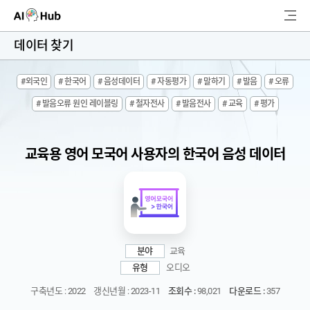
AI-Hub
데이터 찾기
로그인
회원가입
#외국인
# 한국어
# 음성데이터
# 자동평가
# 말하기
# 발음
# 오류
검
# 발음오류 원인 레이블링
# 철자전사
# 발음전사
# 교육
# 평가
색
AI 데이터찾기
교육용 영어 모국어 사용자의 한국어 음성 데이터
AI 허브소개
리더보드
커뮤니티
분야
교육
유형
오디오
AI 개발지원
구축년도 : 2022
갱신년월 : 2023-11
조회수 :
98,021
다운로드 :
357
고객지원