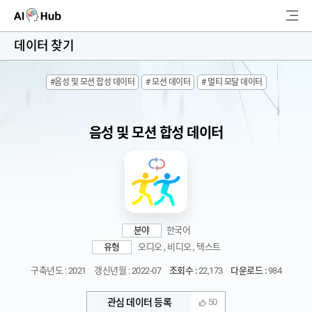
AI-Hub
데이터 찾기
로그인
회원가입
#음성 및 모션 합성 데이터
# 모션 데이터
# 멀티 모달 데이터
검
색
음성 및 모션 합성 데이터
AI 데이터찾기
AI 허브소개
리더보드
분야
한국어
커뮤니티
유형
오디오 , 비디오 , 텍스트
구축년도 : 2021
갱신년월 : 2022-07
조회수 :
22,173
다운로드 :
984
AI 개발지원
관심 데이터 등록
50
고객지원