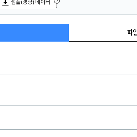
샘플(경량) 데이터
?
파일