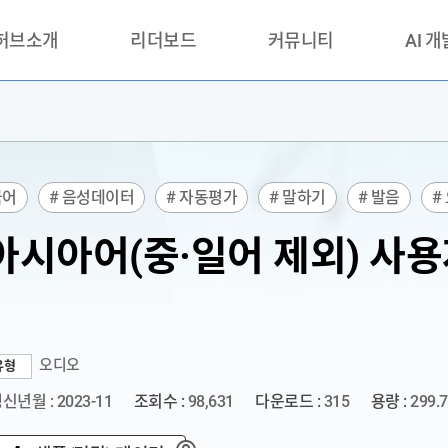
 허브소개
리더보드
커뮤니티
AI 
란?
리더보드(시범운영)
공지사항
AI데이터 
란?
활용성과 우수사례
책
품질가이드
국어
# 음성데이터
# 자동평가
# 말하기
# 발음
#
안내
교육
# 평가
아시아어(중·일어 제외) 사
오디오
유형
신년월 : 2023-11
조회수 :
98,631
다운로드 :
315
용량 :
299.