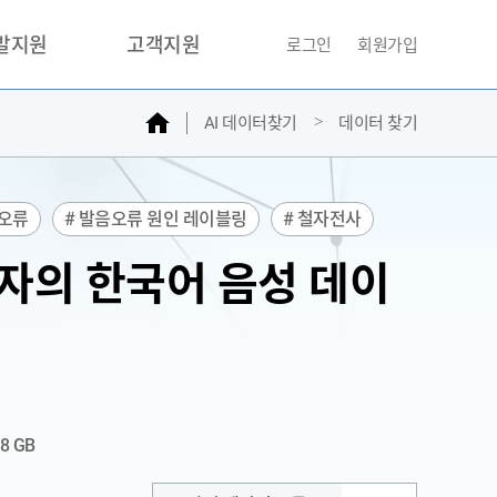
개발지원
고객지원
로그인
회원가입
홈
AI 데이터찾기
데이터 찾기
거래소
문의하기
자주찾는질문
민원접수
 오류
# 발음오류 원인 레이블링
# 철자전사
AI데이터등록신청
용자의 한국어 음성 데이
성과조사
78 GB