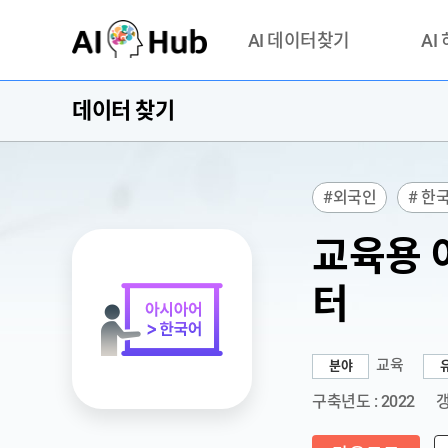
AI-Hub
AI 데이터찾기
AI
데이터 찾기
데이터 찾기
AI 허브
기관 제공 데이터
안심존이
AI 허브 오픈 API
이용정
#외국인
# 한
연락처 
# 발음전사
# 
교육용 
터
교육
분야
구축년도 : 2022
갱