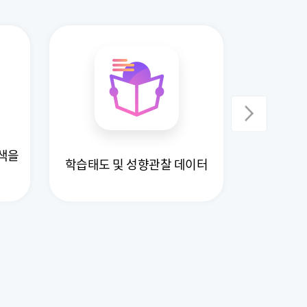
색을
학습태도 및 성향관찰 데이터
논술형 