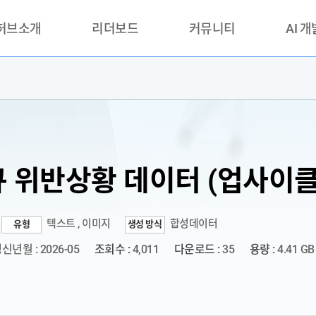
 허브소개
리더보드
커뮤니티
AI 
란?
리더보드(시범운영)
공지사항
AI데이터 
란?
활용성과 우수사례
책
품질가이드
안내
 위반상황 데이터 (업사이클
텍스트 , 이미지
합성데이터
유형
생성 방식
신년월 : 2026-05
조회수 :
4,011
다운로드 :
35
용량 :
4.41 GB