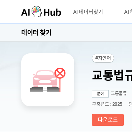
AI-Hub
AI 데이터찾기
AI
데이터 찾기
데이터 찾기
AI 허브
기관 제공 데이터
안심존이
AI 허브 오픈 API
이용정
#자연어
연락처 
교통법규
교통물류
분야
구축년도 : 2025
갱
다운로드