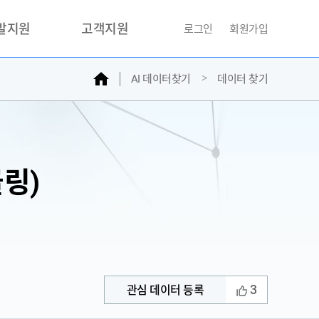
개발지원
고객지원
로그인
회원가입
홈
AI 데이터찾기
데이터 찾기
거래소
문의하기
자주찾는질문
민원접수
AI데이터등록신청
링)
성과조사
3
관심 데이터 등록