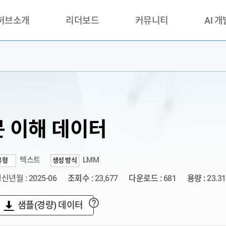
 허브소개
리더보드
커뮤니티
AI 
란?
리더보드(시범운영)
공지사항
AI데이터 
란?
활용성과 우수사례
책
품질가이드
안내
 이해 데이터
텍스트
LMM
유형
생성 방식
신년월 : 2025-06
조회수 :
23,677
다운로드 :
681
용량 :
23.3
샘플(경량) 데이터
?