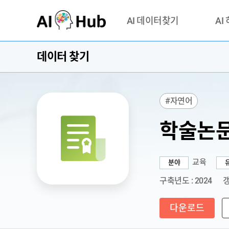
AI-Hub
AI 데이터찾기
AI
데이터 찾기
데이터 찾기
AI 허브
기관 제공 데이터
안심존이
AI 허브 오픈 API
이용정
#자연어
연락처 
학술논문
교육
분야
구축년도 : 2024
갱
다운로드