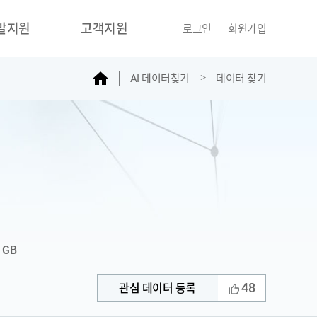
개발지원
고객지원
로그인
회원가입
홈
AI 데이터찾기
데이터 찾기
거래소
문의하기
자주찾는질문
민원접수
AI데이터등록신청
성과조사
1 GB
48
관심 데이터 등록