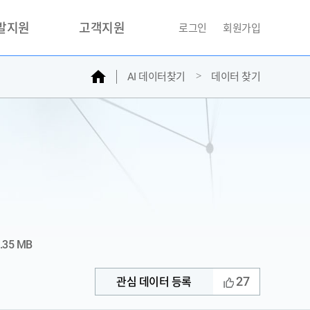
개발지원
고객지원
로그인
회원가입
홈
AI 데이터찾기
데이터 찾기
거래소
문의하기
자주찾는질문
민원접수
AI데이터등록신청
성과조사
.35 MB
27
관심 데이터 등록