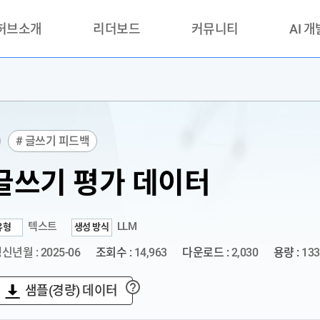
 허브소개
리더보드
커뮤니티
AI 
란?
리더보드(시범운영)
공지사항
AI데이터 
란?
활용성과 우수사례
책
품질가이드
# 글쓰기 피드백
안내
글쓰기 평가 데이터
텍스트
LLM
유형
생성 방식
신년월 : 2025-06
조회수 :
14,963
다운로드 :
2,030
용량 :
133
샘플(경량) 데이터
?