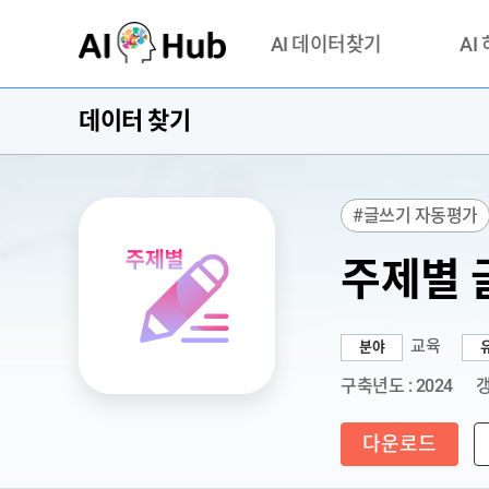
AI-Hub
AI 데이터찾기
AI
데이터 찾기
데이터 찾기
AI 허브
기관 제공 데이터
안심존이
AI 허브 오픈 API
이용정
#글쓰기 자동평가
연락처 
주제별 
교육
분야
구축년도 : 2024
갱
다운로드