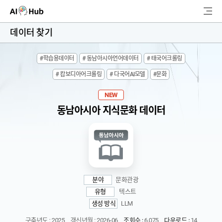
AI-Hub
데이터 찾기
로그인
회원가입
#학습용데이터
# 동남아시아언어데이터
# 태국어크롤링
검
# 캄보디아어크롤링
# 다국어AI모델
#문화
색
AI 데이터찾기
NEW
동남아시아 지식문화 데이터
AI 허브소개
리더보드
커뮤니티
분야
문화관광
유형
텍스트
AI 개발지원
생성 방식
LLM
고객지원
구축년도 : 2025
갱신년월 : 2026-06
조회수 :
6,075
다운로드 :
14