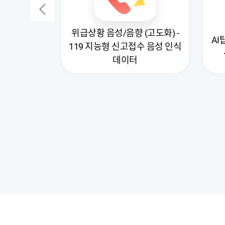
위급상황 음성/음향 (고도화) -
식/번호판
A
119 지능형 신고접수 음성 인식
상
데이터