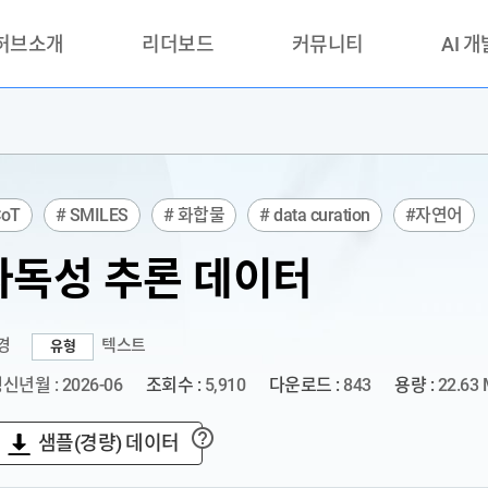
 허브소개
리더보드
커뮤니티
AI 
란?
리더보드(시범운영)
공지사항
AI데이터 
란?
활용성과 우수사례
책
품질가이드
CoT
# SMILES
# 화합물
# data curation
#자연어
안내
독성 추론 데이터
경
텍스트
유형
신년월 : 2026-06
조회수 :
5,910
다운로드 :
843
용량 :
22.63
샘플(경량) 데이터
?