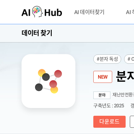
AI-Hub
AI 데이터찾기
AI
데이터 찾기
데이터 찾기
AI 허브
기관 제공 데이터
안심존이
AI 허브 오픈 API
이용정
#분자 독성
# 
연락처 
분자
NEW
재난안전환
분야
구축년도 : 2025
갱
다운로드