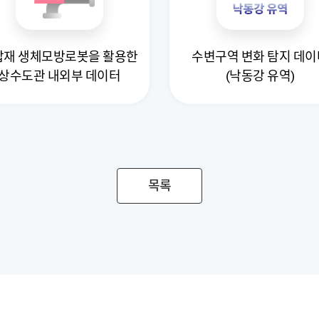
I탑재 생체모방로봇을 활용한
수변구역 변화 탐지 데이
상수도관 내외부 데이터
(낙동강 유역)
목록