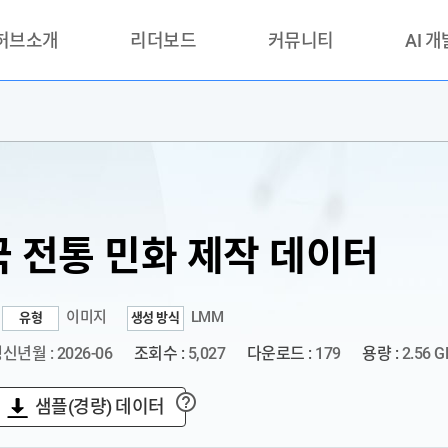
 허브소개
리더보드
커뮤니티
AI 
란?
리더보드(시범운영)
공지사항
AI데이터 
란?
활용성과 우수사례
책
품질가이드
안내
 전통 민화 제작 데이터
이미지
LMM
유형
생성 방식
신년월 : 2026-06
조회수 :
5,027
다운로드 :
179
용량 :
2.56 G
샘플(경량) 데이터
?