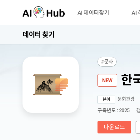
AI-Hub
AI 데이터찾기
AI
데이터 찾기
데이터 찾기
AI 허브
기관 제공 데이터
안심존이
AI 허브 오픈 API
이용정
#문화
연락처 
한국
NEW
문화관광
분야
구축년도 : 2025
갱
다운로드