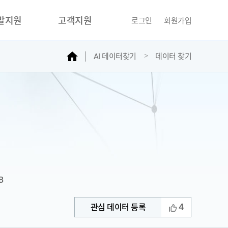
개발지원
고객지원
로그인
회원가입
홈
AI 데이터찾기
데이터 찾기
거래소
문의하기
자주찾는질문
민원접수
AI데이터등록신청
성과조사
B
4
관심 데이터 등록