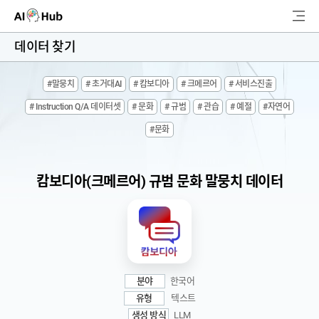
AI-Hub
데이터 찾기
로그인
회원가입
#말뭉치
# 초거대AI
# 캄보디아
# 크메르어
# 서비스진출
검
# Instruction Q/A 데이터셋
# 문화
# 규범
# 관습
# 예절
#자연어
색
#문화
AI 데이터찾기
AI 허브소개
캄보디아(크메르어) 규범 문화 말뭉치 데이터
리더보드
커뮤니티
AI 개발지원
분야
한국어
유형
텍스트
고객지원
생성 방식
LLM