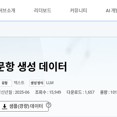
 허브소개
리더보드
커뮤니티
AI 
란?
리더보드(시범운영)
공지사항
AI데이터 
란?
활용성과 우수사례
책
품질가이드
안내
문항 생성 데이터
텍스트
LLM
유형
생성 방식
신년월 : 2025-06
조회수 :
15,949
다운로드 :
1,657
용량 :
101
샘플(경량) 데이터
?