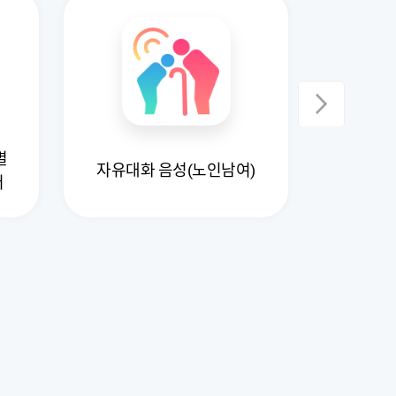
별
자유대화 음성(노인남여)
음악 유
터