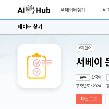
AI-Hub
AI 데이터찾기
AI
데이터 찾기
데이터 찾기
AI 허브
기관 제공 데이터
안심존이
AI 허브 오픈 API
이용정
#자연어
연락처 
서베이 
한국어
분야
구축년도 : 2024
갱
다운로드