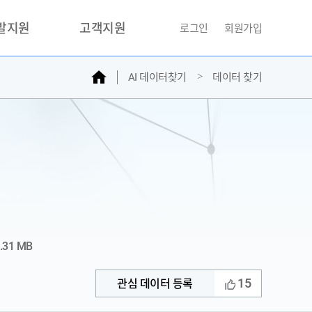
개발지원
고객지원
로그인
회원가입
홈
AI 데이터찾기
데이터 찾기
거래소
문의하기
자주찾는질문
민원접수
AI데이터등록신청
성과조사
.31 MB
15
관심 데이터 등록